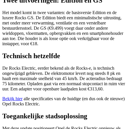
Twee uitvoeringen: Edition en GS
Het model komt in twee varianten: de basisversie Edition en de
luxere Rocks GS. De Edition biedt een minimalistische uitrusting,
met onder meer verwarming, ventilatie en een verstelbare
bestuurdersstoel. De GS (€9.499) voegt daar onder andere
wieldoppen, vloermatten, opbergvakken en een smartphonehouder
aan toe. Die houder is als losse optie ook verkrijgbaar voor de
instapper, voor €18.
Technisch hetzelfde
De Rocks Electric, eerder bekend als de Rocks-e, is technisch
ongewijzigd gebleven. De elektromotor levert nog steeds 8 pk en
haalt een maximale snelheid van 45 km/h. De actieradius bedraagt
75 kilometer. Opladen gaat via een normaal stopcontact in ruim vier
uur. Een adapter voor openbare laadpalen kost €313,60.
Bekijk hier
alle specificaties van de huidige (en dus ook de nieuwe)
Opel Rocks Electric.
Toegankelijke stadsoplossing
Met deze update positioneert Opel de Rocks Electric opnieuw als